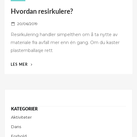
Hvordan resirkulere?
P
20/06/2019
o
Resirkulering handler simpelthen om å ta nytte av
s
materiale fra avfall mer enn én gang. Om du kaster
t
plastemballasje rett
e
d
“HVORDAN
LES MER
o
RESIRKULERE?”
n
Aktiviteter
Dans
Forhold