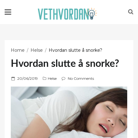
Home
Helse
Hvordan slutte å snorke?
Hvordan slutte å snorke?
P
20/06/2019
Helse
No Comments
o
s
t
e
d
o
n