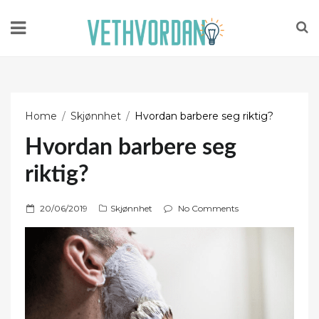
Home
Skjønnhet
Hvordan barbere seg riktig?
Hvordan barbere seg
riktig?
P
20/06/2019
Skjønnhet
No Comments
o
s
t
e
d
o