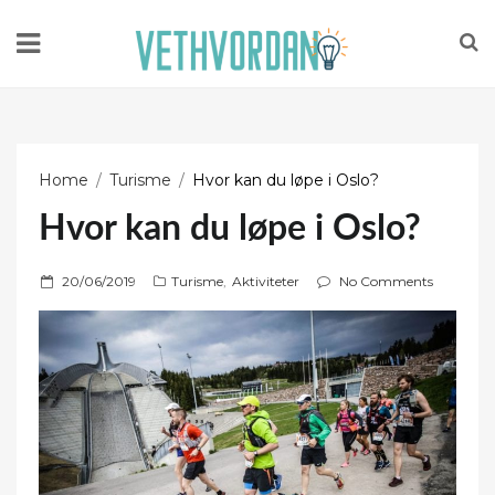
Home
Turisme
Hvor kan du løpe i Oslo?
Hvor kan du løpe i Oslo?
P
20/06/2019
Turisme
,
Aktiviteter
No Comments
o
s
t
e
d
o
n