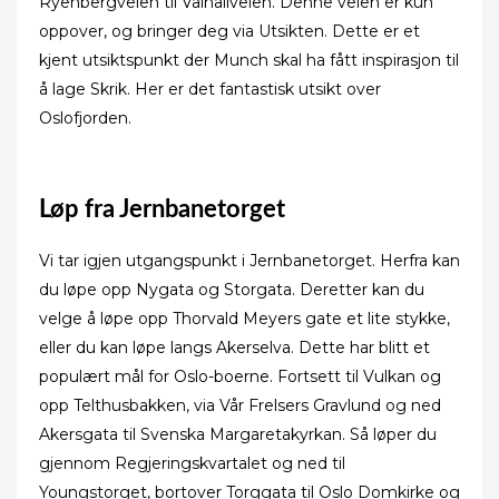
Ryenbergveien til Valhallveien. Denne veien er kun
oppover, og bringer deg via Utsikten. Dette er et
kjent utsiktspunkt der Munch skal ha fått inspirasjon til
å lage Skrik. Her er det fantastisk utsikt over
Oslofjorden.
Løp fra Jernbanetorget
Vi tar igjen utgangspunkt i Jernbanetorget. Herfra kan
du løpe opp Nygata og Storgata. Deretter kan du
velge å løpe opp Thorvald Meyers gate et lite stykke,
eller du kan løpe langs Akerselva. Dette har blitt et
populært mål for Oslo-boerne. Fortsett til Vulkan og
opp Telthusbakken, via Vår Frelsers Gravlund og ned
Akersgata til Svenska Margaretakyrkan. Så løper du
gjennom Regjeringskvartalet og ned til
Youngstorget, bortover Torggata til Oslo Domkirke og