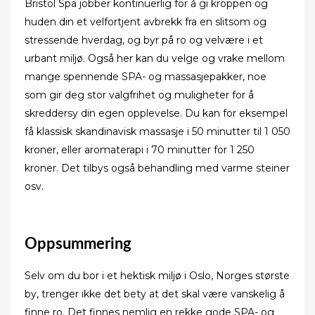
Bristol Spa jobber kontinuerlig for å gi kroppen og
huden din et velfortjent avbrekk fra en slitsom og
stressende hverdag, og byr på ro og velvære i et
urbant miljø. Også her kan du velge og vrake mellom
mange spennende SPA- og massasjepakker, noe
som gir deg stor valgfrihet og muligheter for å
skreddersy din egen opplevelse. Du kan for eksempel
få klassisk skandinavisk massasje i 50 minutter til 1 050
kroner, eller aromaterapi i 70 minutter for 1 250
kroner. Det tilbys også behandling med varme steiner
osv.
Oppsummering
Selv om du bor i et hektisk miljø i Oslo, Norges største
by, trenger ikke det bety at det skal være vanskelig å
finne ro. Det finnes nemlig en rekke gode SPA- og