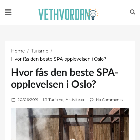
Home
Turisme
Hvor fås den beste SPA-opplevelsen i Oslo?
Hvor fås den beste SPA-
opplevelsen i Oslo?
P
20/06/2019
Turisme
,
Aktiviteter
No Comments
o
s
t
e
d