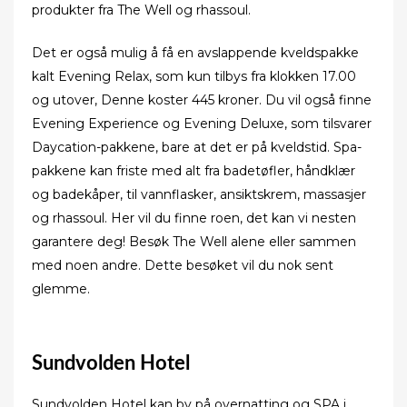
produkter fra The Well og rhassoul.
Det er også mulig å få en avslappende kveldspakke
kalt Evening Relax, som kun tilbys fra klokken 17.00
og utover, Denne koster 445 kroner. Du vil også finne
Evening Experience og Evening Deluxe, som tilsvarer
Daycation-pakkene, bare at det er på kveldstid. Spa-
pakkene kan friste med alt fra badetøfler, håndklær
og badekåper, til vannflasker, ansiktskrem, massasjer
og rhassoul. Her vil du finne roen, det kan vi nesten
garantere deg! Besøk The Well alene eller sammen
med noen andre. Dette besøket vil du nok sent
glemme.
Sundvolden Hotel
Sundvolden Hotel kan by på overnatting og SPA i