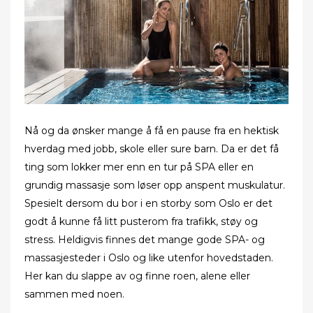
o
n
Nå og da ønsker mange å få en pause fra en hektisk
hverdag med jobb, skole eller sure barn. Da er det få
ting som lokker mer enn en tur på SPA eller en
grundig massasje som løser opp anspent muskulatur.
Spesielt dersom du bor i en storby som Oslo er det
godt å kunne få litt pusterom fra trafikk, støy og
stress. Heldigvis finnes det mange gode SPA- og
massasjesteder i Oslo og like utenfor hovedstaden.
Her kan du slappe av og finne roen, alene eller
sammen med noen.