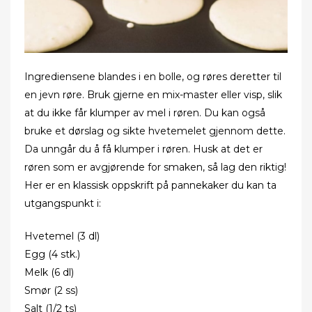
Ingrediensene blandes i en bolle, og røres deretter til
en jevn røre. Bruk gjerne en mix-master eller visp, slik
at du ikke får klumper av mel i røren. Du kan også
bruke et dørslag og sikte hvetemelet gjennom dette.
Da unngår du å få klumper i røren. Husk at det er
røren som er avgjørende for smaken, så lag den riktig!
Her er en klassisk oppskrift på pannekaker du kan ta
utgangspunkt i:
Hvetemel (3 dl)
Egg (4 stk.)
Melk (6 dl)
Smør (2 ss)
Salt (1/2 ts)