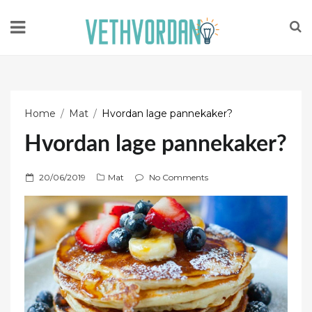
Home
Mat
Hvordan lage pannekaker?
Hvordan lage pannekaker?
P
20/06/2019
Mat
No Comments
o
s
t
e
d
o
n