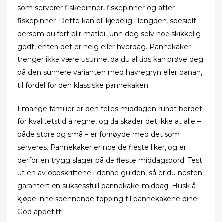
som serverer fiskepinner, fiskepinner og atter
fiskepinner. Dette kan bli kjedelig i lengden, spesielt
dersom du fort blir matlei. Unn deg selv noe skikkelig
godt, enten det er helg eller hverdag. Pannekaker
trenger ikke være usunne, da du alltids kan prøve deg
på den sunnere varianten med havregryn eller banan,
til fordel for den klassiske pannekaken.
I mange familier er den felles middagen rundt bordet
for kvalitetstid å regne, og da skader det ikke at alle –
både store og små – er fornøyde med det som
serveres. Pannekaker er noe de fleste liker, og er
derfor en trygg slager på de fleste middagsbord. Test
ut en av oppskriftene i denne guiden, så er du nesten
garantert en suksessfull pannekake-middag. Husk å
kjøpe inne spennende topping til pannekakene dine.
God appetitt!