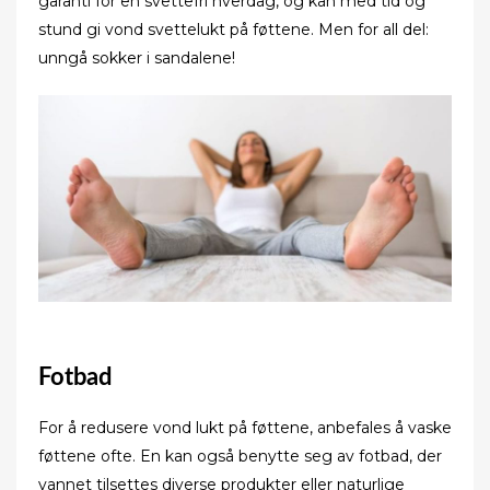
garanti for en svettefri hverdag, og kan med tid og
stund gi vond svettelukt på føttene. Men for all del:
unngå sokker i sandalene!
Fotbad
For å redusere vond lukt på føttene, anbefales å vaske
føttene ofte. En kan også benytte seg av fotbad, der
vannet tilsettes diverse produkter eller naturlige