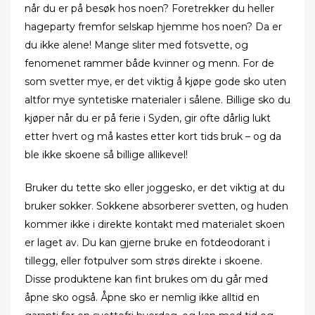
når du er på besøk hos noen? Foretrekker du heller
hageparty fremfor selskap hjemme hos noen? Da er
du ikke alene! Mange sliter med fotsvette, og
fenomenet rammer både kvinner og menn. For de
som svetter mye, er det viktig å kjøpe gode sko uten
altfor mye syntetiske materialer i sålene. Billige sko du
kjøper når du er på ferie i Syden, gir ofte dårlig lukt
etter hvert og må kastes etter kort tids bruk – og da
ble ikke skoene så billige allikevel!
Bruker du tette sko eller joggesko, er det viktig at du
bruker sokker. Sokkene absorberer svetten, og huden
kommer ikke i direkte kontakt med materialet skoen
er laget av. Du kan gjerne bruke en fotdeodorant i
tillegg, eller fotpulver som strøs direkte i skoene.
Disse produktene kan fint brukes om du går med
åpne sko også. Åpne sko er nemlig ikke alltid en