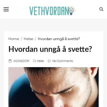
Home
Helse
Hvordan unngå å svette?
Hvordan unngå å svette?
P
20/06/2019
Helse
No Comments
o
s
t
e
d
o
n